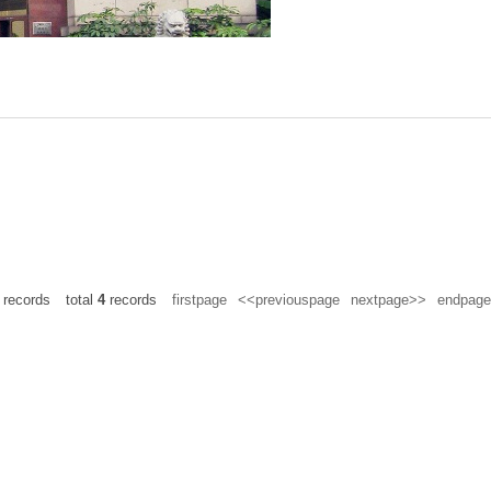
records
total
4
records
firstpage
<<previouspage
nextpage>>
endpage